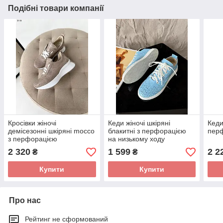
Подібні товари компанії
Кросівки жіночі
Кеди жіночі шкіряні
Кеди
демісезонні шкіряні mocco
блакитні з перфорацією
пер
з перфорацією
на низькому ходу
2 320
1 599
2 2
₴
₴
Купити
Купити
Про нас
Рейтинг не сформований