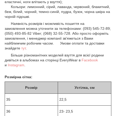
еластичні, ноги влітають у взуття);
Кольори: лимонний, сірий, лаванда, червоний, блакитний,
беж, білий, чорний, темно-синій, пудра, бузок, чорна шкіра на
чорній підошві.
Наявність розмірів і можливість пошиття на
замовлення можна уточнити за телефонами: (093) 545-72-89;
(050) 493-85-82 Viber; (068) 32-55-728. Або просто оформіть
замовлення, і менеджер компанії зв'яжеться з Вами
найближчим робочим часом. Умови оплати та доставки
знайдете
тут
.
Більше різноманітних моделей взуття для всієї родини
дивіться в альбомах на сторінці EveryWear в
Facebook
и
Instagram
.
Розмірна сітка:
Розмір
Устілка, см
35
22,5
36
23- 23,5