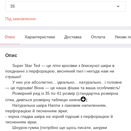
35
Під замовлення
Опис
Характеристики
Доставка
Оплата
Умови п
Опис
Super Star Ted — це літні кросівки з блискучої шкіри в
поєднанні з перфорацією, весняний пил і негода нам не
страшні!
У них усе абсолютно... ідеально... натурально.. і головне
— це підошва! Вона — це наша фішка та ваша особливість!
Розмірний ряд із 35 по 41 розмір (стандартна розмірна
сітка, дивіться розмірну таблицю нижче
);
Натуральна шкіра Наппи з лаковим напиленням,
перфорацією й тисненням зірки;
- чорна гладка шкіра на чорній підошві з перфорацією й
тисненням зірки;
Шнурок-гумка (потрібно ще щось писати, шнурки