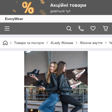
EveryWear
Товари та послуги
4Lady Жінкам
Жіноче взуття
Ч