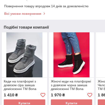
Повернення товару впродовж 14 днів за домовленістю
Всі умови повернення
Подібні товари компанії
Кеди на платформі з
Жіночі кеди на платформі
Жіно
довязом сіра замша
з довязом чорна замша
Челс
демісезонні ТМ Bona
демісезонні ТМ Bona
TM 
Mente
Mente
1 410
1 970
1 8
₴
₴
Купити
Купити