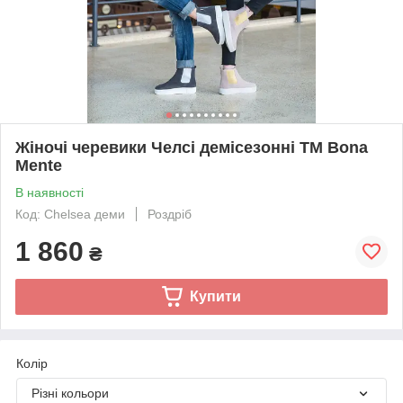
Жіночі черевики Челсі демісезонні TM Bona
Mente
В наявності
Код: Chelsea деми
Роздріб
1 860
₴
Купити
Колір
Різні кольори