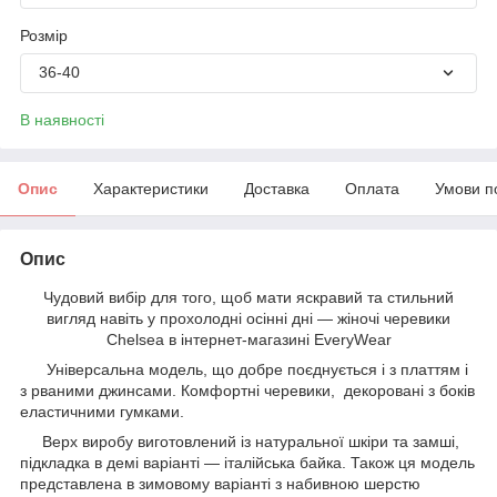
Розмір
36-40
В наявності
Опис
Характеристики
Доставка
Оплата
Умови п
Опис
Чудовий вибір для того, щоб мати яскравий та стильний
вигляд навіть у прохолодні осінні дні — жіночі черевики
Chelsea в інтернет-магазині EveryWear
Універсальна модель, що добре поєднується і з платтям і
з рваними джинсами. Комфортні черевики, декоровані з боків
еластичними гумками.
Верх виробу виготовлений із натуральної шкіри та замші,
підкладка в демі варіанті — італійська байка. Також ця модель
представлена в зимовому варіанті з набивною шерстю