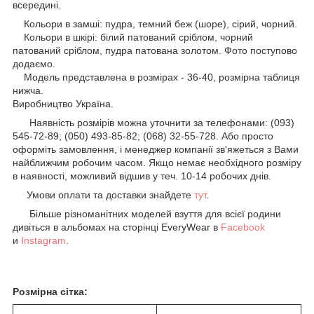
всередині.
Кольори в замші: пудра, темний беж (шоре), сірий, чорний.
Кольори в шкірі: білий патований сріблом, чорний
патований сріблом, пудра патована золотом. Фото поступово
додаємо.
Модель представлена в розмірах - 36-40, розмірна таблиця
нижча.
Виробництво Україна.
Наявність розмірів можна уточнити за телефонами: (093)
545-72-89; (050) 493-85-82; (068) 32-55-728. Або просто
оформіть замовлення, і менеджер компанії зв'яжеться з Вами
найближчим робочим часом. Якщо немає необхідного розміру
в наявності, можливий відшив у теч. 10-14 робочих днів.
Умови оплати та доставки знайдете
тут
.
Більше різноманітних моделей взуття для всієї родини
дивіться в альбомах на сторінці EveryWear в
Facebook
и
Instagram
.
Розмірна сітка: