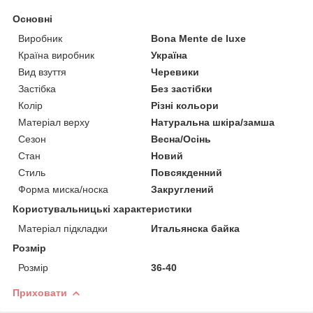
Основні
Виробник
Bona Mente de luxe
Країна виробник
Україна
Вид взуття
Черевики
Застібка
Без застібки
Колір
Різні кольори
Матеріал верху
Натуральна шкіра/замша
Сезон
Весна/Осінь
Стан
Новий
Стиль
Повсякденний
Форма миска/носка
Закруглений
Користувальницькі характеристики
Матеріал підкладки
Итальянска байка
Розмір
Розмір
36-40
Приховати