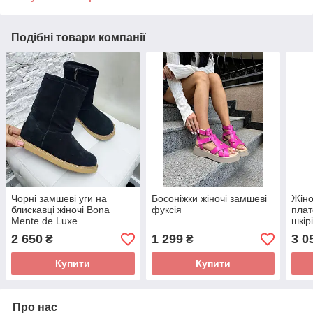
Подібні товари компанії
Чорні замшеві уги на
Босоніжки жіночі замшеві
Жіноч
блискавці жіночі Bona
фуксія
плат
Mente de Luxe
шкір
2 650
1 299
3 0
₴
₴
Купити
Купити
Про нас