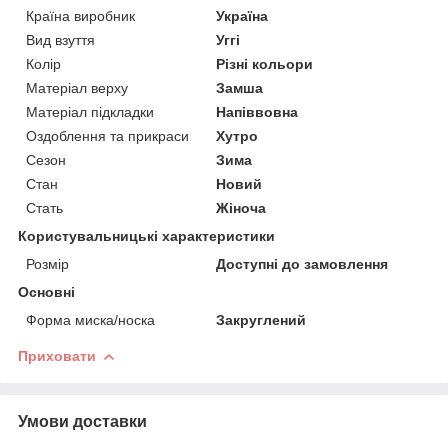
Країна виробник
Україна
Вид взуття
Уггі
Колір
Різні кольори
Матеріал верху
Замша
Матеріал підкладки
Напіввовна
Оздоблення та прикраси
Хутро
Сезон
Зима
Стан
Новий
Стать
Жіноча
Користувальницькі характеристики
Розмір
Доступні до замовлення
Основні
Форма миска/носка
Закруглений
Приховати
Умови доставки