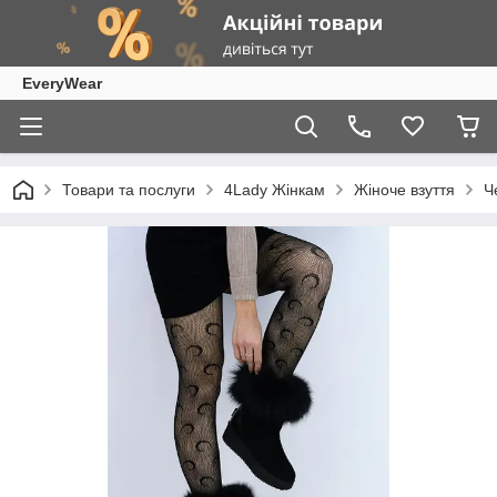
EveryWear
Товари та послуги
4Lady Жінкам
Жіноче взуття
Ч