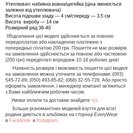
Утеплювач: набивна вовна/цигейка (ціна змінюється
залежно від утеплювача)
Висота підошви ззаду — 4 см/спереду — 3,5 см
Висота виробу — 14 см
Розмірний ряд 36-40
‼️Відсилання цієї моделі здійснюється за повною
передоплатою або накладеною платежею з
попередньо сплатою 200 грн. Пошиття не має розмірів
на замовлення здійснюється за повною або частковою
(200 грн) передіплаті впродовж 10-16 робочих днів!️
Наявність розмірів і можливість пошиття цієї моделі
на замовлення можна уточнити за телефонами: (093)
545-72-89; (050) 493-85-82; (068) 32-55-728. Або просто
оформіть замовлення, і менеджер компанії зв'яжеться
з Вами найближчим робочим часом.
Умови оплати та доставки знайдете
тут
.
Більше різноманітних моделей взуття для всієї
родини дивіться в альбомах на сторінці EveryWear
в
Facebook
и
Instagram
.