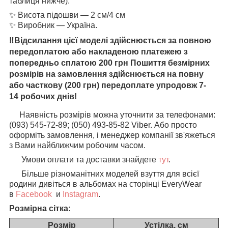
таблиця нижче).
✨ Висота підошви — 2 см/4 см
✨ Виробник — Україна.
‼️Відсилання цієї моделі здійснюється за повною
передоплатою або накладеною платежею з
попередньо сплатою 200 грн Пошиття безмірних
розмірів на замовлення здійснюється на повну
або часткову (200 грн) передоплате упродовж 7-
14 робочих днів!️
Наявність розмірів можна уточнити за телефонами:
(093) 545-72-89; (050) 493-85-82 Viber. Або просто
оформіть замовлення, і менеджер компанії зв'яжеться
з Вами найближчим робочим часом.
Умови оплати та доставки знайдете
тут
.
Більше різноманітних моделей взуття для всієї
родини дивіться в альбомах на сторінці EveryWear
в
Facebook
и
Instagram
.
Розмірна сітка:
Розмір
Устілка, см