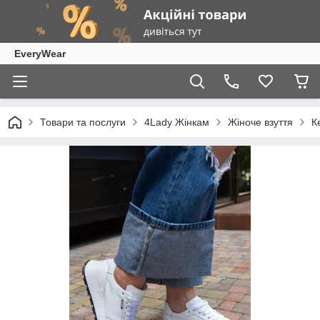
EveryWear
Товари та послуги
4Lady Жінкам
Жіноче взуття
К