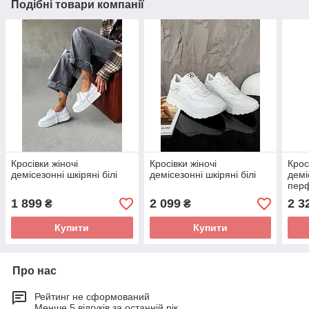
Подібні товари компанії
Кросівки жіночі
Кросівки жіночі
Крос
демісезонні шкіряні білі
демісезонні шкіряні білі
демі
пер
1 899
2 099
2 3
₴
₴
Купити
Купити
Про нас
Рейтинг не сформований
Менше 5 відгуків за останній рік