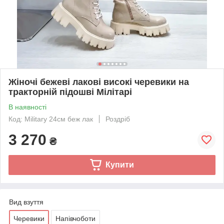
Жіночі бежеві лакові високі черевики на
тракторній підошві Мілітарі
В наявності
Код: Military 24см беж лак
Роздріб
3 270
₴
Купити
Вид взуття
Черевики
Напівчоботи