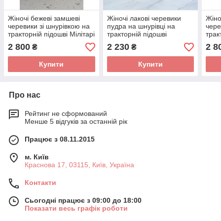
Жіночі бежеві замшеві
Жіночі лакові черевики
Жіно
черевики зі шнурівкою на
пудра на шнурівці на
чере
тракторній підошві Мілітарі
тракторній підошві
трак
2 800
2 230
2 8
₴
₴
Купити
Купити
Про нас
Рейтинг не сформований
Менше 5 відгуків за останній рік
Працює з 08.11.2015
м. Київ
Краснова 17, 03115, Київ, Україна
Контакти
Сьогодні працює з 09:00 до 18:00
Показати весь графік роботи