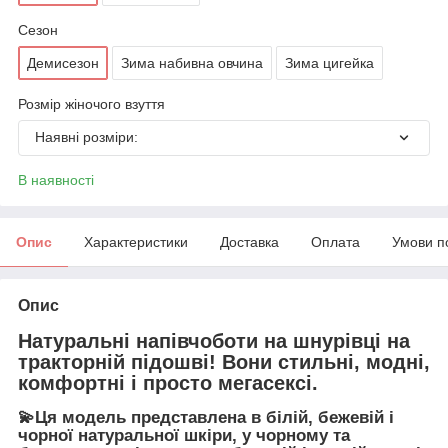
Сезон
Демисезон
Зима набивна овчина
Зима цигейка
Розмір жіночого взуття
Наявні розміри:
В наявності
Опис
Характеристики
Доставка
Оплата
Умови п
Опис
Натуральні напівчоботи на шнурівці на
тракторній підошві! Вони стильні, модні,
комфортні і просто мегасексі.
💫Ця модель представлена в білій, бежевій і
чорної натуральної шкіри, у чорному та