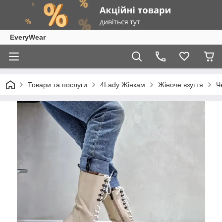
EveryWear
Товари та послуги
4Lady Жінкам
Жіноче взуття
Ч