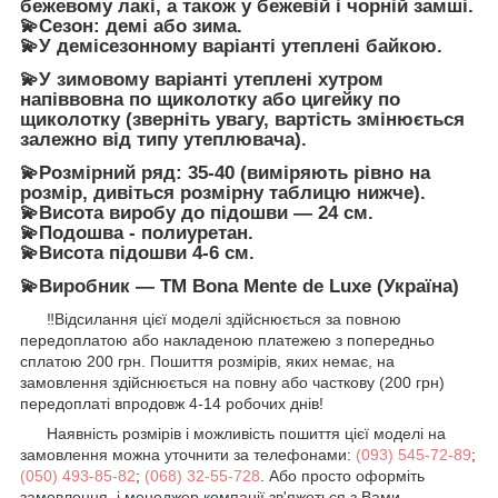
бежевому лакі, а також у бежевій і чорній замші.
💫Сезон: демі або зима.
💫У демісезонному варіанті утеплені байкою.
💫У зимовому варіанті утеплені хутром
напіввовна по щиколотку або цигейку по
щиколотку (зверніть увагу, вартість змінюється
залежно від типу утеплювача).
💫Розмірний ряд: 35-40 (
виміряють рівно на
розмір
, дивіться розмірну таблицю нижче).
💫Висота виробу до підошви — 24 см.
💫Подошва - полиуретан.
💫Висота підошви 4-6 см.
💫Виробник — TM Bona Mente de Luxe (Україна)
‼️Відсилання цієї моделі здійснюється за повною
передоплатою або накладеною платежею з попередньо
сплатою 200 грн. Пошиття розмірів, яких немає, на
замовлення здійснюється на повну або часткову (200 грн)
передоплаті впродовж 4-14 робочих днів!️
Наявність розмірів і можливість пошиття цієї моделі на
замовлення можна уточнити за телефонами:
(093) 545-72-89
;
(050) 493-85-82
;
(068) 32-55-728
. Або просто оформіть
замовлення, і менеджер компанії зв'яжеться з Вами