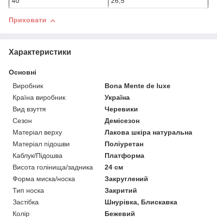
40
26,5
Приховати
Характеристики
Основні
Виробник
Bona Mente de luxe
Країна виробник
Україна
Вид взуття
Черевики
Сезон
Демісезон
Матеріал верху
Лакова шкіра натуральна
Матеріал підошви
Поліуретан
Каблук/Підошва
Платформа
Висота голінища/задника
24 см
Форма миска/носка
Закруглений
Тип носка
Закритий
Застібка
Шнурівка, Блискавка
Колір
Бежевий