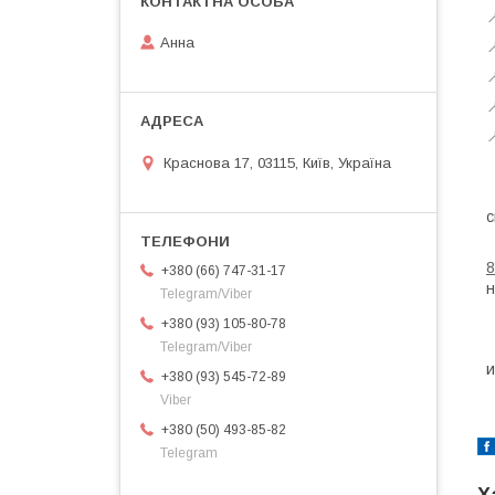

Анна




Краснова 17, 03115, Київ, Україна
М
‼
с
Н
8
+380 (66) 747-31-17
н
Telegram/Viber
+380 (93) 105-80-78
Б
Telegram/Viber
+380 (93) 545-72-89
Viber
+380 (50) 493-85-82
Telegram
Х