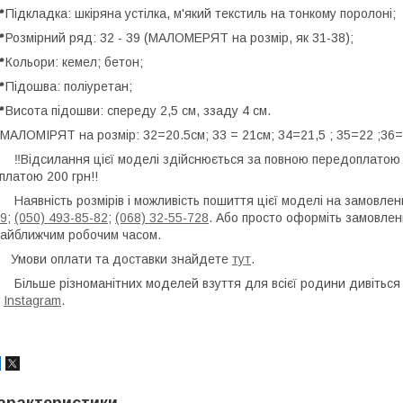
Підкладка: шкіряна устілка, м'який текстиль на тонкому поролоні;
Розмірний ряд: 32 - 39 (МАЛОМЕРЯТ на розмір, як 31-38);
Кольори: кемел; бетон;
Підошва: поліуретан;
Висота підошви: спереду 2,5 см, ззаду 4 см.
АЛОМІРЯТ на розмір: 32=20.5см; 33 = 21см; 34=21,5 ; 35=22 ;36=2
️Відсилання цієї моделі здійснюється за повною передоплатою
платою 200 грн!!️
аявність розмірів і можливість пошиття цієї моделі на замовле
9
;
(050) 493-85-82
;
(068) 32-55-728
. Або просто оформіть замовлен
айближчим робочим часом.
Умови оплати та доставки знайдете
тут
.
ільше різноманітних моделей взуття для всієї родини дивіться 
и
Instagram
.
арактеристики