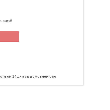
I серый
ротягом 14 днів
за домовленістю