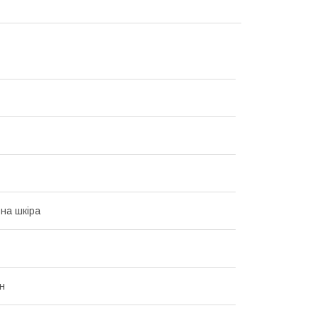
на шкіра
н