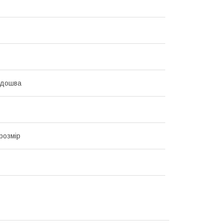
ідошва
розмір