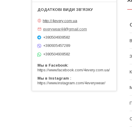
http://4every.com.ua
everywear44@gmail.com
+380504938582
В
+380935457289
+380504938582
З
Мы в Facebook
https://www.facebook.com/4every.com.ua/
К
Мы в Instagram
https://www.instagram.com/4everywear/
М