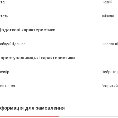
Стан
Новий
тать
Жіноча
Додаткові характеристики
аблук/Підошва
Плоска п
Користувальницькі характеристики
озмір
Вибрати 
ип носка
Закритий
нформація для замовлення