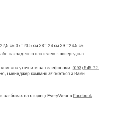
2,5 см 37=23.5 см 38= 24 см 39 =24.5 см
 або накладеною платежею з попередньо
ння можна уточнити за телефонами:
(093) 545-72-
ня, і менеджер компанії зв'яжеться з Вами
в альбомах на сторінці EveryWear в
Facebook