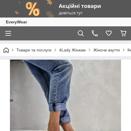
EveryWear
Товари та послуги
4Lady Жінкам
Жіноче взуття
К