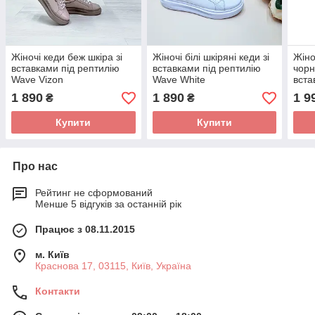
Жіночі кеди беж шкіра зі
Жіночі білі шкіряні кеди зі
Жіно
вставками під рептилію
вставками під рептилію
чорн
Wave Vizon
Wave White
вста
1 890
1 890
1 9
₴
₴
Купити
Купити
Про нас
Рейтинг не сформований
Менше 5 відгуків за останній рік
Працює з 08.11.2015
м. Київ
Краснова 17, 03115, Київ, Україна
Контакти