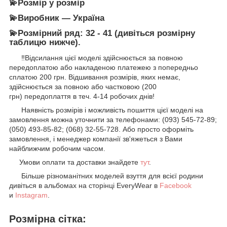
💫Розмір у розмір
💫Виробник — Україна
💫Розмірний ряд: 32 - 41 (дивіться розмірну
таблицю нижче).
‼️Відсилання цієї моделі здійснюється за повною
передоплатою або накладеною платежею з попередньо
сплатою 200 грн. Відшивання розмірів, яких немає,
здійснюється за повною або частковою (200
грн) передоплаття в теч. 4-14 робочих днів!️
Наявність розмірів і можливість пошиття цієї моделі на
замовлення можна уточнити за телефонами: (093) 545-72-89;
(050) 493-85-82; (068) 32-55-728. Або просто оформіть
замовлення, і менеджер компанії зв'яжеться з Вами
найближчим робочим часом.
Умови оплати та доставки знайдете
тут
.
Більше різноманітних моделей взуття для всієї родини
дивіться в альбомах на сторінці EveryWear в
Facebook
и
Instagram
.
Розмірна сітка: