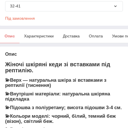
32-41
Під замовлення
Опис
Характеристики
Доставка
Оплата
Умови п
Опис
Жіночі шкіряні кеди зі вставками під
рептилію.
💫Верх — натуральна шкіра зі вставками з
рептилії (тиснення)
💫Внутрішні матеріали: натуральна шкіряна
підкладка
💫Підошва з поліуретану; висота підошви 3-4 см.
💫Кольори моделі: чорний, білий, темний беж
(візон), світлий беж.