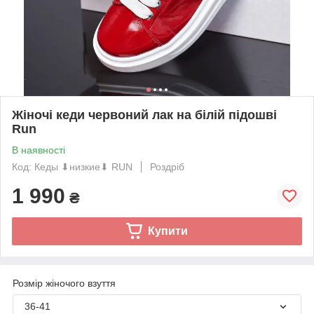
Жіночі кеди червоний лак на білій підошві
Run
В наявності
Код: Кеды ⬇низкие⬇ RUN
Роздріб
1 990
₴
Купити
Розмір жіночого взуття
36-41