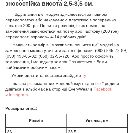
зносостійка висота 2,5-3,5 см.
‼️Відсилання цієї моделі здійснюється за повною
передоплатою або накладеною платежею з попередньо
сплатою 200 грн. Пошиття розмірів, яких немає, на
замовлення здійснюється на повну або часткову (200 грн)
передоплаті впродовж 4-14 робочих днів!️
Наявність розмірів і можливість пошиття цієї моделі на
замовлення можна уточнити за телефонами: (093) 545-72-89;
(050) 493-85-82; (068) 32-55-728. Або просто оформіть
замовлення, і менеджер компанії зв'яжеться з Вами
найближчим робочим часом.
Умови оплати та доставки знайдете
тут
.
Більше різноманітних моделей взуття для всієї родини
дивіться в альбомах на сторінці EveryWear в
Facebook
и
Instagram
.
Розмірна сітка:
Розмір
Устілка, см
36
23,5