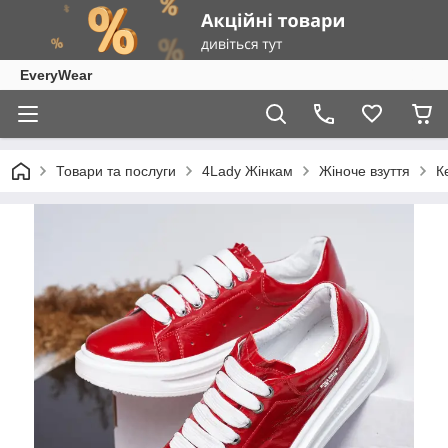
EveryWear
Товари та послуги
4Lady Жінкам
Жіноче взуття
К