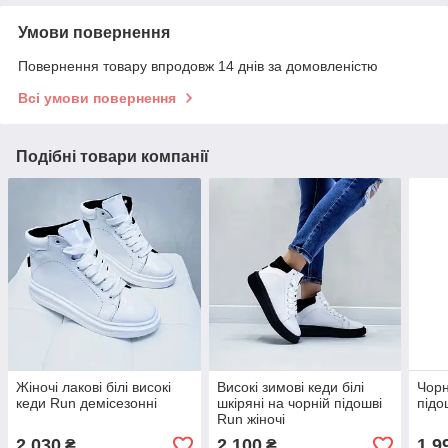
Умови повернення
Повернення товару впродовж 14 днів за домовленістю
Всі умови повернення
Подібні товари компанії
Жіночі лакові білі високі
Високі зимові кеди білі
Чорн
кеди Run демісезонні
шкіряні на чорній підошві
підо
Run жіночі
2 030
2 100
1 9
₴
₴