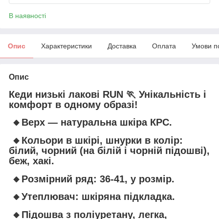
В наявності
Опис
Характеристики
Доставка
Оплата
Умови п
Опис
Кеди низькі лакові RUN 🏃 Унікальність і
комфорт в одному образі!
🔸Верх — натуральна шкіра КРС.
🔸Кольори в шкірі, шнурки в колір:
білий, чорний (на білій і чорній підошві),
беж, хакі.
🔸Розмірний ряд: 36-41, у розмір.
🔸Утеплювач: шкіряна підкладка.
🔸Підошва з поліуретану, легка,