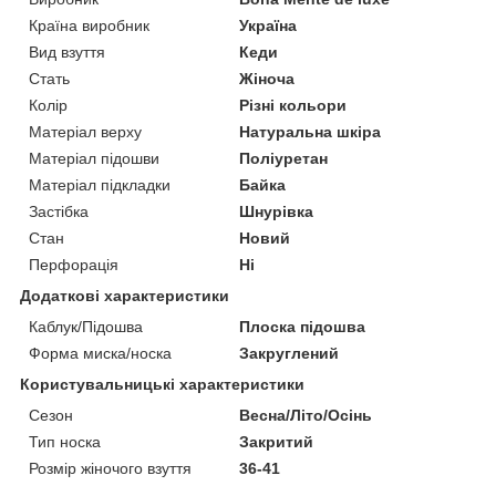
Країна виробник
Україна
Вид взуття
Кеди
Стать
Жіноча
Колір
Різні кольори
Матеріал верху
Натуральна шкіра
Матеріал підошви
Поліуретан
Матеріал підкладки
Байка
Застібка
Шнурівка
Стан
Новий
Перфорація
Ні
Додаткові характеристики
Каблук/Підошва
Плоска підошва
Форма миска/носка
Закруглений
Користувальницькі характеристики
Сезон
Весна/Літо/Осінь
Тип носка
Закритий
Розмір жіночого взуття
36-41