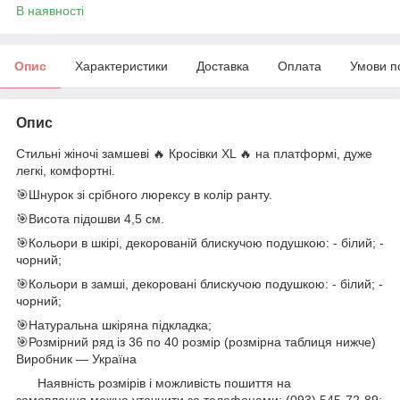
В наявності
Опис
Характеристики
Доставка
Оплата
Умови п
Опис
Стильні жіночі замшеві 🔥 Кросівки XL 🔥 на платформі, дуже
легкі, комфортні.
🎯Шнурок зі срібного люрексу в колір ранту.
🎯Висота підошви 4,5 см.
🎯Кольори в шкірі, декорованій блискучою подушкою: - білий; -
чорний;
🎯Кольори в замші, декоровані блискучою подушкою: - білий; -
чорний;
🎯Натуральна шкіряна підкладка;
🎯Розмірний ряд із 36 по 40 розмір (розмірна таблиця нижче)
Виробник — Україна
Наявність розмірів і можливість пошиття на
замовлення можна уточнити за телефонами: (093) 545-72-89;