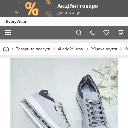
EveryWear
Товари та послуги
4Lady Жінкам
Жіноче взуття
К