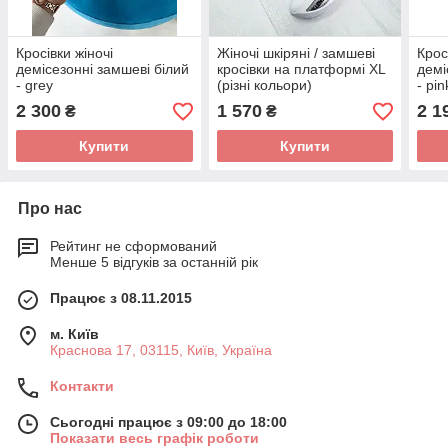
Кросівки жіночі
Жіночі шкіряні / замшеві
Крос
демісезонні замшеві білий
кросівки на платформі XL
демі
- grey
(різні кольори)
- pin
2 300
1 570
2 1
₴
₴
Купити
Купити
Про нас
Рейтинг не сформований
Менше 5 відгуків за останній рік
Працює з 08.11.2015
м. Київ
Краснова 17, 03115, Київ, Україна
Контакти
Сьогодні працює з 09:00 до 18:00
Показати весь графік роботи