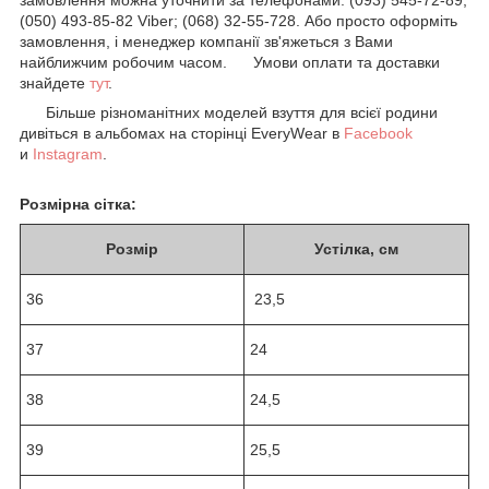
(050) 493-85-82 Viber; (068) 32-55-728. Або просто оформіть
замовлення, і менеджер компанії зв'яжеться з Вами
найближчим робочим часом. Умови оплати та доставки
знайдете
тут
.
Більше різноманітних моделей взуття для всієї родини
дивіться в альбомах на сторінці EveryWear в
Facebook
и
Instagram
.
Розмірна сітка:
Розмір
Устілка, см
36
23,5
37
24
38
24,5
39
25,5