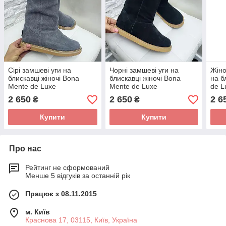
Сірі замшеві уги на
Чорні замшеві уги на
Жіно
блискавці жіночі Bona
блискавці жіночі Bona
на б
Mente de Luxe
Mente de Luxe
de L
2 650
2 650
2 6
₴
₴
Купити
Купити
Про нас
Рейтинг не сформований
Менше 5 відгуків за останній рік
Працює з 08.11.2015
м. Київ
Краснова 17, 03115, Київ, Україна