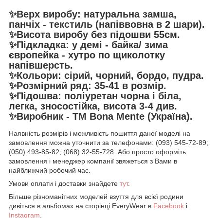
✨Верх виробу: натуральна замша,
панчіх - текстиль (напіввовна в 2 шари).
✨Висота виробу без підошви 55см.
✨Підкладка: у демі - байка/ зима
європейка - хутро по щиколотку
напівшерсть.
✨Кольори: сірий, чорний, бордо, пудра.
✨Розмірний ряд: 35-41 в розмір.
✨Підошва: поліуретан чорна і біла,
легка, зносостійка, висота 3-4 див.
✨Виробник - ТМ Bona Mente (Україна).
Наявність розмірів і можливість пошиття даної моделі на
замовлення можна уточнити за телефонами: (093) 545-72-89;
(050) 493-85-82; (068) 32-55-728. Або просто оформіть
замовлення і менеджер компанії звяжеться з Вами в
найближчий робочий час.
Умови оплати і доставки знайдете
тут
.
Більше різноманітних моделей взуття для всієї родини
дивіться в альбомах на сторінці EveryWear в
Facebook
і
Instagram
.