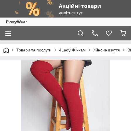
EveryWear
Товари та послуги
4Lady Жінкам
Жіноче взуття
В