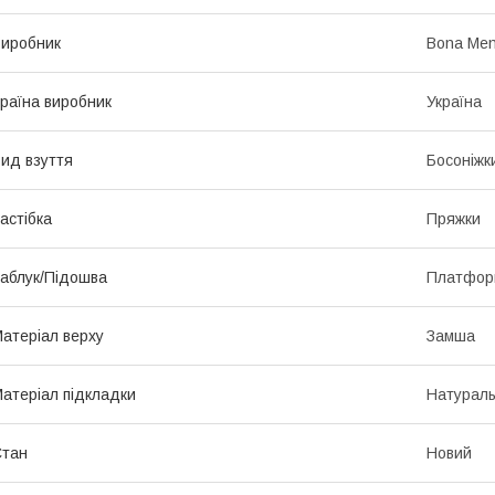
иробник
Bona Men
раїна виробник
Україна
ид взуття
Босоніжк
астібка
Пряжки
аблук/Підошва
Платфор
атеріал верху
Замша
атеріал підкладки
Натураль
Стан
Новий