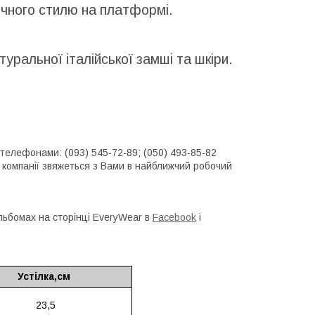
ичного стилю на платформі.
ральної італійської замші та шкіри.
 телефонами: (093) 545-72-89; (050) 493-85-82
р компанії звяжеться з Вами в найближчий робочий
льбомах на сторінці EveryWear в
Facebook
і
Устілка,см
23,5