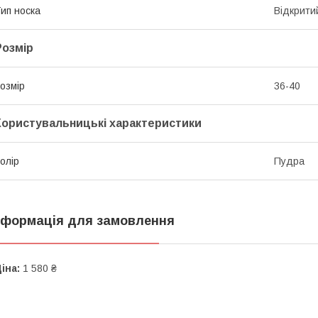
ип носка
Відкрити
Розмір
озмір
36-40
Користувальницькі характеристики
олір
Пудра
нформація для замовлення
іна:
1 580 ₴