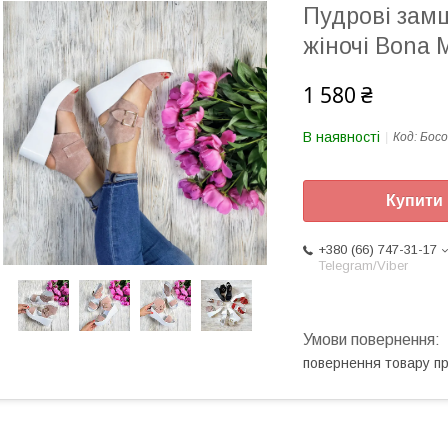
Пудрові зам
жіночі Bona 
1 580 ₴
В наявності
Код:
Босо
Купити
+380 (66) 747-31-17
Telegram/Viber
повернення товару п