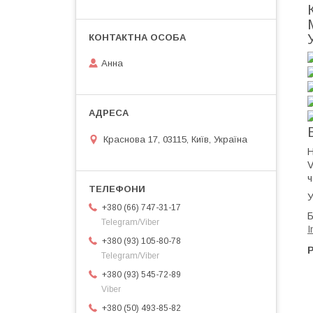
Анна
Краснова 17, 03115, Київ, Україна
Н
V
ч
У
+380 (66) 747-31-17
Б
Telegram/Viber
I
+380 (93) 105-80-78
Р
Telegram/Viber
+380 (93) 545-72-89
Viber
+380 (50) 493-85-82