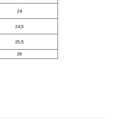
24
24,5
25,5
26