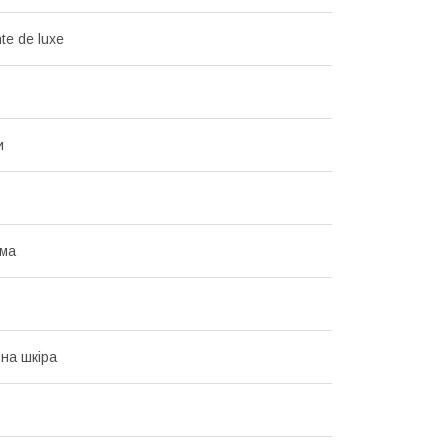
te de luxe
и
ма
на шкіра