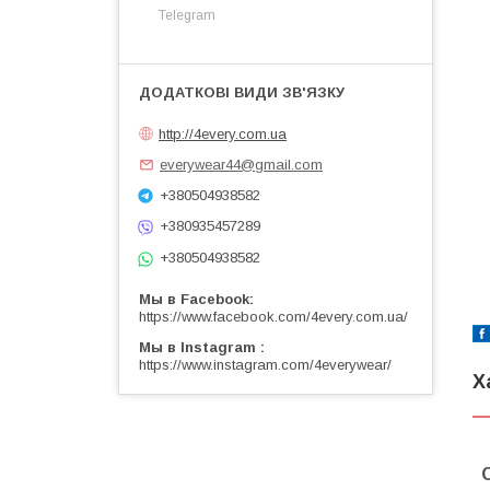
Telegram
http://4every.com.ua
everywear44@gmail.com
+380504938582
+380935457289
+380504938582
Мы в Facebook
https://www.facebook.com/4every.com.ua/
Мы в Instagram
https://www.instagram.com/4everywear/
Х