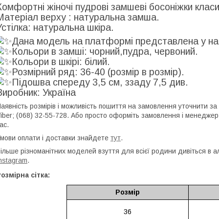
Комфортні жіночі пудрові замшеві босоніжки клас
Матеріал верху : натуральна замша.
Устілка: натуральна шкіра.
Дана модель на платформі представлена у нату
Кольори в замші: чорний,пудра, червоний.
Кольори в шкірі: білий.
Розмірний ряд: 36-40 (розмір в розмір).
Підошва спереду 3,5 см, ззаду 7,5 див.
Виробник: Україна
аявність розмірів і можливість пошиття на замовлення уточнити за
iber; (068) 32-55-728. Або просто оформіть замовлення і менедже
ас.
мови оплати і доставки знайдете
тут
.
ільше різноманітних моделей взуття для всієї родини дивіться в а
nstagram
.
озмірна сітка:
Розмір
36