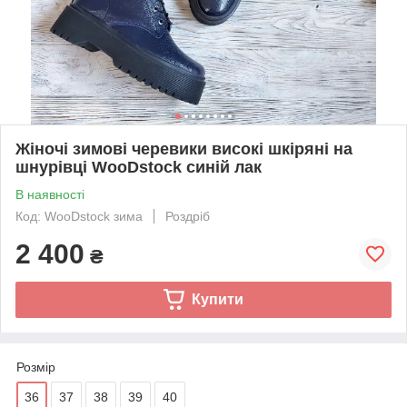
Жіночі зимові черевики високі шкіряні на
шнурівці WooDstock синій лак
В наявності
Код: WooDstock зима
Роздріб
2 400
₴
Купити
Розмір
36
37
38
39
40