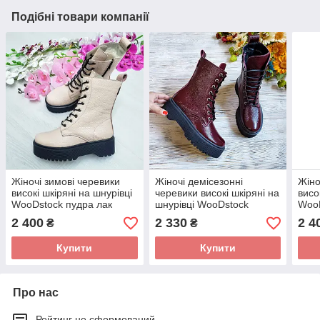
Подібні товари компанії
Жіночі зимові черевики
Жіночі демісезонні
Жіно
високі шкіряні на шнурівці
черевики високі шкіряні на
висо
WooDstock пудра лак
шнурівці WooDstock
WooD
бордовий лак
лак
2 400
2 330
2 4
₴
₴
Купити
Купити
Про нас
Рейтинг не сформований