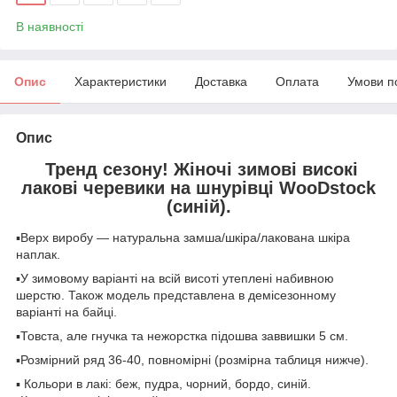
В наявності
Опис
Характеристики
Доставка
Оплата
Умови п
Опис
Тренд сезону! Жіночі зимові високі
лакові черевики на шнурівці WooDstock
(синій).
▪️Верх виробу — натуральна замша/шкіра/лакована шкіра
наплак.
▪️У зимовому варіанті на всій висоті утеплені набивною
шерстю. Також модель представлена в демісезонному
варіанті на байці.
▪️Товста, але гнучка та нежорстка підошва заввишки 5 см.
▪️Розмірний ряд 36-40, повномірні (розмірна таблиця нижче).
▪️ Кольори в лакі: беж, пудра, чорний, бордо, синій.