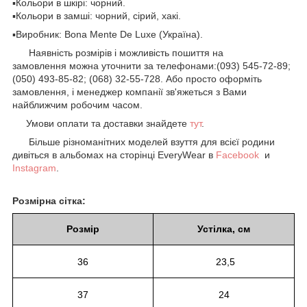
▪️Кольори в шкірі: чорний.
▪️Кольори в замші: чорний, сірий, хакі.
▪️Виробник: Bona Mente De Luxe (Україна).
Наявність розмірів і можливість пошиття на
замовлення можна уточнити за телефонами:(093) 545-72-89;
(050) 493-85-82; (068) 32-55-728. Або просто оформіть
замовлення, і менеджер компанії зв'яжеться з Вами
найближчим робочим часом.
Умови оплати та доставки знайдете
тут
.
Більше різноманітних моделей взуття для всієї родини
дивіться в альбомах на сторінці EveryWear в
Facebook
и
Instagram
.
Розмірна сітка:
Розмір
Устілка, см
36
23,5
37
24