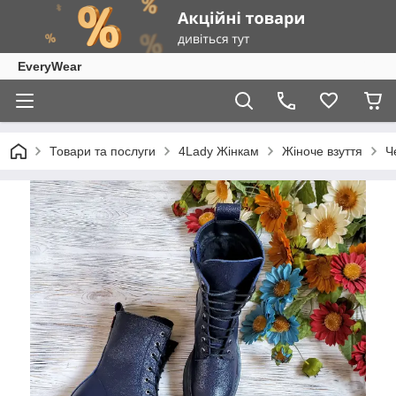
EveryWear
Товари та послуги
4Lady Жінкам
Жіноче взуття
Ч