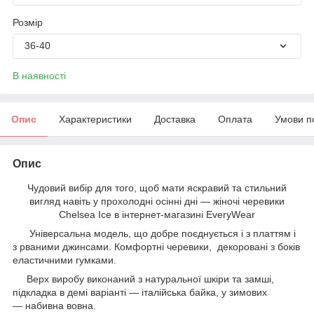
Розмір
36-40
В наявності
Опис
Характеристики
Доставка
Оплата
Умови п
Опис
Чудовий вибір для того, щоб мати яскравий та стильний
вигляд навіть у прохолодні осінні дні — жіночі черевики
Chelsea Ice в інтернет-магазині EveryWear
Універсальна модель, що добре поєднується і з платтям і
з рваними джинсами. Комфортні черевики, декоровані з боків
еластичними гумками.
Верх виробу виконаний з натуральної шкіри та замші,
підкладка в демі варіанті — італійська байка, у зимових
— набивна вовна.