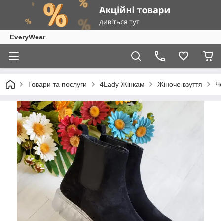
EveryWear
Товари та послуги
4Lady Жінкам
Жіноче взуття
Ч