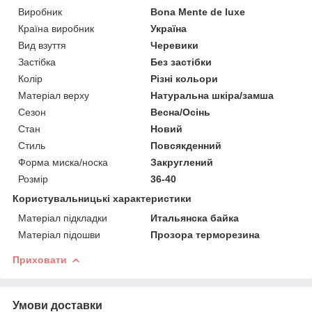
Виробник
Bona Mente de luxe
Країна виробник
Україна
Вид взуття
Черевики
Застібка
Без застібки
Колір
Різні кольори
Матеріал верху
Натуральна шкіра/замша
Сезон
Весна/Осінь
Стан
Новий
Стиль
Повсякденний
Форма миска/носка
Закруглений
Розмір
36-40
Користувальницькі характеристики
Матеріал підкладки
Итальянска байка
Матеріал підошви
Прозора терморезина
Приховати
Умови доставки