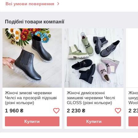
Всі умови повернення
Подібні товари компанії
Жіночі зимові черевики
Жіночі демісезонні
Жіно
Челсі на прозорій підошві
замшеві черевики Чеслі
шнур
(різні кольори)
GLOSS (різні кольори)
WooD
чорн
1 960
2 230
2 2
₴
₴
Купити
Купити