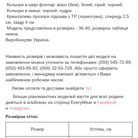
Кольори в шкірі флотар: візон (беж), білий, сірий, чорний.
Кольори в замші: чорний, пудра.
Кришталево прозора підошва з ТР (термогума), спереду 2,5
см, ззаду 4 см.
Модель представлена в розмірах - 36-40, розмірна таблиця
нижча.
Виробництво Україна.
Наявність розмірів і можливість пошиття цієї моделі на
замовлення можна уточнити за телефонами: (093) 545-72-89;
(050) 493-85-82; (068) 32-55-728. Або просто оформіть
замовлення, і менеджер компанії зв'яжеться з Вами
найближчим робочим часом.
Умови оплати та доставки знайдете
тут
.
Більше різноманітних моделей взуття для всієї родини
дивіться в альбомах на сторінці EveryWear в
Facebook
и
Instagram
.
Розмірна сітка:
Розмір
Устілка, см