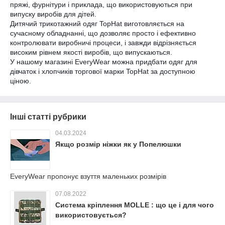
пряжі, фурнітури і приклада, що використовуються при
випуску виробів для дітей.
Дитячий трикотажний одяг TopHat виготовляється на
сучасному обладнанні, що дозволяє просто і ефективно
контролювати виробничі процеси, і завжди відрізняється
високим рівнем якості виробів, що випускаються.
У нашому магазині EveryWear можна придбати одяг для
дівчаток і хлопчиків торгової марки TopHat за доступною
ціною.
Інші статті рубрики
04.03.2024
Якщо розмір ніжки як у Попелюшки
EveryWear пропонує взуття маленьких розмірів
07.08.2022
Система кріплення MOLLE : що це і для чого
використовується?