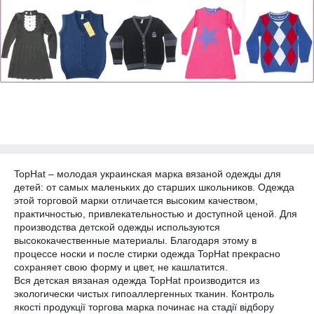
TopHat – молодая украинская марка вязаной одежды для
детей: от самых маленьких до старших школьников. Одежда
этой торговой марки отличается высоким качеством,
практичностью, привлекательностью и доступной ценой. Для
производства детской одежды используются
высококачественные материалы. Благодаря этому в
процессе носки и после стирки одежда TopHat прекрасно
сохраняет свою форму и цвет, не кашлатится.
Вся детская вязаная одежда TopHat производится из
экологически чистых г
ипоаллергенных тканин. Контроль
якості продукції торгова марка починає на стадії відбору