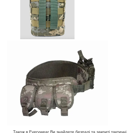
Також в Everywear Ви знайдете безпалі та закриті тактичні