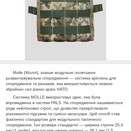
Molle (Моллі),
інакше модульне полегшене
розвантажувальне спорядження — система кріплень для
спорядження та рюкзаків, яка використовується низкою
збройних сил різних країн НАТО.
Система MOLLE використовує ідею, яка була
впроваджена в системі PALS. На спорядження нашиваються
ряди нейлонових строп, що дозволяє прикріплювати
різноманітні підсумки та сумісні аксесуари. Цей спосіб став
фактично стандартом для модульного тактичного
спорядження, Їхні розміри стандартні — ширина стропи 25,4
мм (1 дюйм), відступ між швами комірок — 38,1 мм (1,5