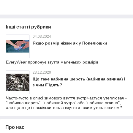
Інші статті рубрики
04.03.2024
Якщо розмір ніжки як у Попелюшки
EveryWear пропонує взуття маленьких розмірів
23.12.2020
Що таке набивна шерсть (набивна овчина) і
з чим її їдять?
Часто-густо в описі зимового взуття зустрічається утеплювач -
"набивна шерсть", "набивний хутро" або "набивна овчина",
але що ж це і наскільки тепла взуття з таким утеплювачем?
Про нас