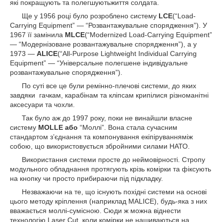
які покращують та полегшуютьжиття солдата.
Ще у 1956 році було розроблено систему
LCE
(“Load-
Carrying Equipment” — “Розвантажувальне спорядження”). У
1967 її замінила
MLCE
(“Modernized Load-Carrying Equipment”
— “Модернізоване розвантажувальне спорядження”), а у
1973 —
ALICE
(“All-Purpose Lightweight Individual Carrying
Equipment” — “Універсальне полегшене індивідуальне
розвантажувальне спорядження”).
По суті все це були ремінно-плечові системи, до яких
завдяки гачкам, карабінам та кліпсам крипілися різноманітні
аксесуари та чохли.
Так було аж до 1997 року, поки не винайшли власне
систему
MOLLE або
“Моллі”. Вона стала сучасним
стандартом з’єднання та компонування екіпіруванняміж
собою, що використовується збройними силами НАТО.
Використання системи просте до неймовірності. Стропу
модульного обладнання протягують крізь комірки та фіксують
на кнопку чи просто прибираючи під підкладку.
Незважаючи на те, що існують похідні системи на основі
цього методу кріплення (наприклад MALICE), будь-яка з них
вважається моллі-сумісною. Сюди ж можна віднести
технологію Laser Cut, коли комірки не нашиваються на