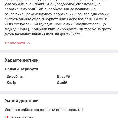
умовах активної, практично цілодобової, експлуатації в
спортивному залі. Такі випробування дозволяють не
озираючись рекомендувати спортивний інвентар для самих
екстремальних умов використання! Гасло компанії EasyFit:
«Fits everyone» - «Підходить кожному». Сподіваємося, що
підійде і Вам )) Колірний відтінок зображення товару на фото
може незначно відрізнятися від фактичного.
Приховати
Характеристики
Основні атрибути
Виробник
EasyFit
Колір
Синій
Умови доставки
Доставка здійснюється тільки по передоплаті.
Нова Пошта