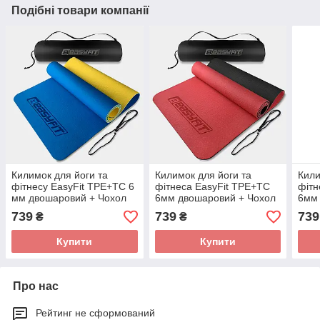
Подібні товари компанії
Килимок для йоги та
Килимок для йоги та
Кили
фітнесу EasyFit TPE+TC 6
фітнеса EasyFit TPE+TC
фітн
мм двошаровий + Чохол
6мм двошаровий + Чохол
6мм 
синій-жовтий
червоний з чорним
зеле
739
739
739
₴
₴
Купити
Купити
Про нас
Рейтинг не сформований