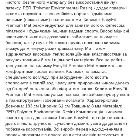
чистого, безпечного матеріалу без використання вінілу і
латексу. PER (Polymer Environmental Resin) - додає поверхні
килимка пружність і зносостійкість поряд з відмінними
липкими (нековзними) властивостями. Килимок EasyFit
Premium Mat рекомендується для заняття йогою, фітнесом,
пілатесом і будь-якими іншими видами спорту. Високі міцнісні
властивості килимка дозволяють займатися на ньому як
босоніж, так і у взутті. Нековзка пружна поверхня килимка
знижує до мінімуму ризик травматизму. Мат також
відрізняється високими теплоізоляційними властивостями за
рахунок товщини 8 мм і щільності матеріалу. Все це робить
тренування на килимку EasyFit Premium Mat максимально
комфортними і ефективними. Килимок не вимагає
спеціального догляду, при забрудненні його досить
сполоснути в теплій воді і висушити природним чином далеко
від батарей опалення або відкритого вогню. Килимок EasyFit
Premium Mat комплектується чохлом, що забезпечує зручність
в транспортуванні і зберіганні йогамата. Характеристики:
Довжина: 183 см Ширина: 61 см Товщина: 8 мм Матеріал:
PER (Polymer Environmental Resin) Комплектація: килимок
чохол стрічка для затяжки Товари EasyFit - це ефективність і
довговічність, зручність і сучасний дизайн, увага до деталей і
побажань користувачів. Всі вироби перед надходженням в
продаж протягом від одного до шести місяців тестуються в