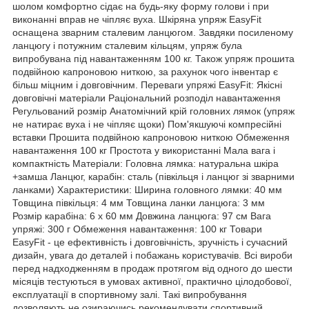
шолом комфортно сідає на будь-яку форму голови і при
виконанні вправ не чіпляє вуха. Шкіряна упряж EasyFit
оснащена зварним сталевим ланцюгом. Завдяки посиленому
ланцюгу і потужним сталевим кільцям, упряж була
випробувана під навантаженням 100 кг. Також упряж прошита
подвійною капроновою ниткою, за рахунок чого інвентар є
більш міцним і довговічним. Переваги упряжі EasyFit: Якісні
довговічні матеріали Раціональний розподіл навантаження
Регульований розмір Анатомічний крій головних лямок (упряж
не натирає вуха і не чіпляє щоки) Пом'якшуючі компресійні
вставки Прошита подвійною капроновою ниткою Обмеження
навантаження 100 кг Простота у використанні Мала вага і
компактність Матеріали: Головна лямка: натуральна шкіра
+замша Ланцюг, карабін: сталь (півкільця і ланцюг зі зварними
ланками) Характеристики: Ширина головного лямки: 40 мм
Товщина півкільця: 4 мм Товщина ланки ланцюга: 3 мм
Розмір карабіна: 6 х 60 мм Довжина ланцюга: 97 см Вага
упряжі: 300 г Обмеження навантаження: 100 кг Товари
EasyFit - це ефективність і довговічність, зручність і сучасний
дизайн, увага до деталей і побажань користувачів. Всі вироби
перед надходженням в продаж протягом від одного до шести
місяців тестуються в умовах активної, практично цілодобової,
експлуатації в спортивному залі. Такі випробування
дозволяють не озираючись рекомендувати спортивний