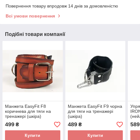
Повернення товару впродовж 14 днів за домовленістю
Всі умови повернення
Подібні товари компанії
Манжета EasyFit F8
Манжета EasyFit F9 чорна
Упря
коричнева для тяги на
для тяги на тренажері
IRO
тренажері (шкіра)
(шкіра)
(ней
499
489
589
₴
₴
Купити
Купити