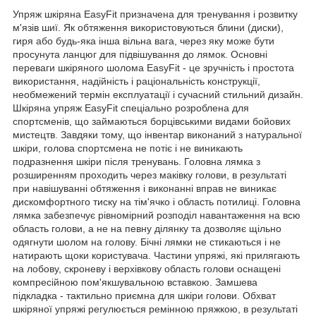
Упряж шкіряна EasyFit призначена для тренування і розвитку
м'язів шиї. Як обтяження використовуються блини (диски),
гиря або будь-яка інша вільна вага, через яку може бути
просунута ланцюг для підвішування до лямок. Основні
переваги шкіряного шолома EasyFit - це зручність і простота
використання, надійність і раціональність конструкції,
необмежений термін експлуатації і сучасний стильний дизайн.
Шкіряна упряж EasyFit спеціально розроблена для
спортсменів, що займаються борцівськими видами бойових
мистецтв. Завдяки тому, що інвентар виконаний з натуральної
шкіри, голова спортсмена не потіє і не виникають
подразнення шкіри після тренувань. Головна лямка з
розширенням проходить через маківку голови, в результаті
при навішуванні обтяження і виконанні вправ не виникає
дискомфортного тиску на тім'ячко і область потилиці. Головна
лямка забезпечує рівномірний розподіл навантаження на всю
область голови, а не на певну ділянку та дозволяє щільно
одягнути шолом на голову. Бічні лямки не стикаються і не
натирають щоки користувача. Частини упряжі, які прилягають
на лобову, скроневу і верхівкову область голови оснащені
компресійною пом'якшувальною вставкою. Замшева
підкладка - тактильно приємна для шкіри голови. Обхват
шкіряної упряжі регулюється ремінною пряжкою, в результаті