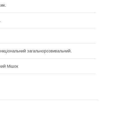
.мк.
.
нкціональний загальнорозвивальний.
кий Мішок