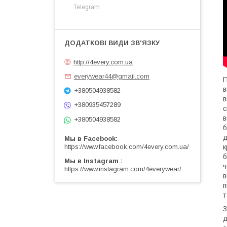
Telegram
http://4every.com.ua
everywear44@gmail.com
П
в
+380504938582
в
+380935457289
с
в
+380504938582
б
д
Мы в Facebook
https://www.facebook.com/4every.com.ua/
к
б
Мы в Instagram
ч
https://www.instagram.com/4everywear/
в
п
т
З
д