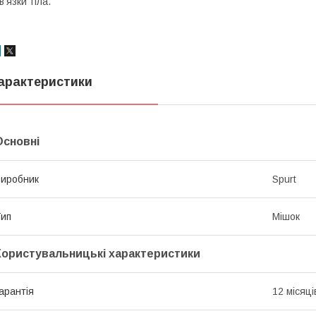
в'язки тіла.
арактеристики
Основні
иробник
Spurt
ип
Мішок
Користувальницькі характеристики
арантія
12 місяці