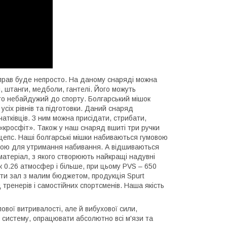
вправ буде непросто. На даному снаряді можна
, штанги, медболи, гантелі. Його можуть
хто небайдужий до спорту. Болгарський мішок
усіх рівнів та підготовки. Даний снаряд
початківців. З ним можна присідати, стрибати,
 «кросфіт». Також у наш снаряд вшиті три ручки
іцепс. Наші болгарські мішки набиваються гумовою
кою для утримання набивання. А відшиваються
 матеріал, з якого створюють найкращі надувні
к 0.26 атмосфер і більше, при цьому PVS – 650
ти зал з малим бюджетом, продукція Spurt
 тренерів і самостійних спортсменів. Наша якість
ової витривалості, але й вибухової сили,
у систему, опрацювати абсолютно всі м'язи та