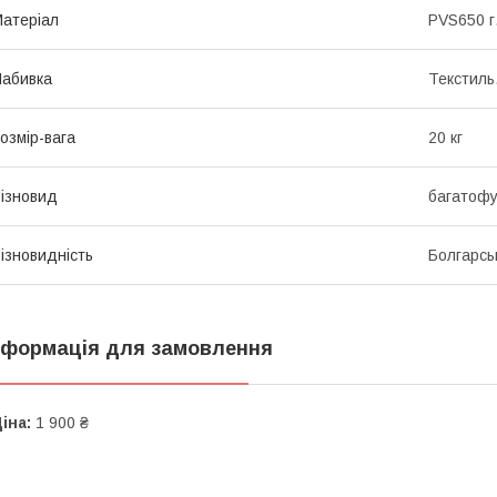
атеріал
PVS650 г
абивка
Текстиль
озмір-вага
20 кг
ізновид
багатофу
ізновидність
Болгарсь
нформація для замовлення
іна:
1 900 ₴