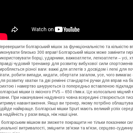
еревершити болгарський мішок за функціональністю та кількістю 
иконувати близько 300 вправ! Болгарський мішок може замінити гирі
икористовувати борці, ударники, важкоатлети, легкоатлети – усі, 
правді чудовий тренажер для розвитку вибухової сили спортсменів 
иробляється різної ваги: ​​важкі для атлетів з досвідом і легкі для 
ігати, робити випади, кидати, обертати загалом, усе, чого вимагає
ля розвитку хватки та дві ремінні стандартні ручки для вправ на б
рихтою і намертво шнуруються із попередньо вставленою підклад
олгарські мішки із якісного PVS – 650 г/мм.к. Це колосально міцний
овни. При накачуванні надувного човна всередині створюється тис
итримує навантаження. Якщо ви тренер, якому потрібно облаштува
ідійде найкраще. Болгарські мішки Spurt мають великий успіх серед
а надійність у рази вища, ніж наші ціни.
 болгарським мішком ви зможете покращити не тільки показники сил
ихальної витривалості, зміцнити зв'язки та м'язи, серцево-судинн