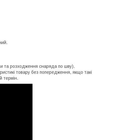
ний.
иви та розходження снаряда по шву).
еристикі товару без попередження, якщо такі
й термін.