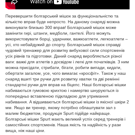
Перевершити болгарський мішок за функціональністю та
кількістю вправ буде непросто. На даному снаряді можна
виконувати близько 300 вправ! Болгарський мішок може
замінити гирі, штанги, медболи, гантелі. Його можуть
використовувати борці, ударники, важкоатлети, легкоатлети –
усі, хто небайдужий до спорту. Болгарський мішок справді
чудовий тренажер для розвитку вибухової сили спортсменів
усіх рівнів та підготовки. Даний снаряд виробляється різної
ваги: ​​важкі для атлетів з досвідом і легкі для початківців. З ним
можна присідати, стрибати, бігати, робити випади, кидати,
обертати загалом, усе, чого вимагає «кросфіт». Також у наш
снаряд вшиті три ручки для розвитку хватки та дві ремінні
стандартні ручки для вправ на біцепс. Наші болгарські мішки
набиваються гумовою крихтою і намертво шнуруються із
попередньо вставленою підкладкою для утримання
набивання. А відшиваються болгарські мішки із якісної шкіри 2
мм. Якщо ви тренер, якому потрібно облаштувати зал з
малим бюджетом, продукція Spurt підійде найкраще.
Болгарські мішки Spurt мають великий успіх серед тренерів і
самостійних спортсменів. Наша якість та надійність у рази
вища, ніж наші ціни.