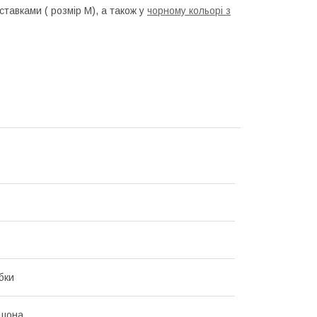
ставками ( розмір M), а також у
чорному кольорі з
бки
юшона