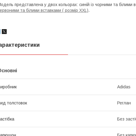
одель представлена у двох кольорах: синій із чорними та білими в
ервоними та білими вставками ( розмір XXL)
.
арактеристики
Основні
иробник
Adidas
ид толстовок
Реглан
астібка
Без засті
Капюшон
Без кап