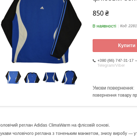
850 ₴
В наявності
Код:
2281 
Купити
+380 (66) 747-31-17
Telegram/Viber
повернення товару п
оловічий реглан Adidas ClimaWarm на флісовій основі.
укави чоловічого реглана з тоненьким манжетом, знизу виробу — у