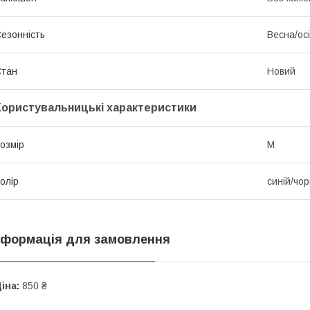
езонність
Весна/ос
Стан
Новий
Користувальницькі характеристики
озмір
M
олір
синій/чор
нформація для замовлення
іна:
850 ₴