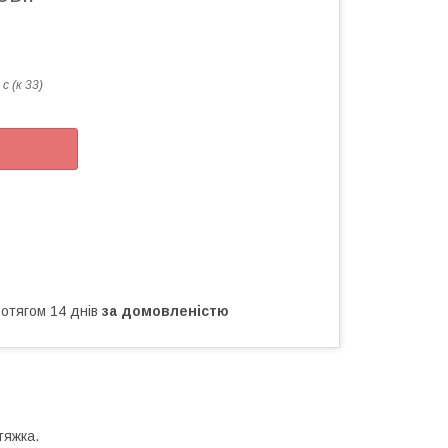
с (к 33)
ротягом 14 днів
за домовленістю
тяжка.