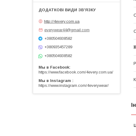
С
http://4every.com.ua
everywear44@gmail.com
+380504938582
+380935457289
+380504938582
Р
Мы в Facebook
https://www.facebook.com/4every.com.ua/
К
Мы в Instagram
https://www.instagram.com/4everywear/
І
Ц