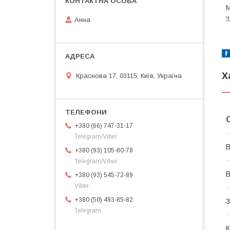
М
ч
Анна
Х
Краснова 17, 03115, Київ, Україна
+380 (66) 747-31-17
Telegram/Viber
В
+380 (93) 105-80-78
Telegram/Viber
В
+380 (93) 545-72-89
Viber
+380 (50) 493-85-82
З
Telegram