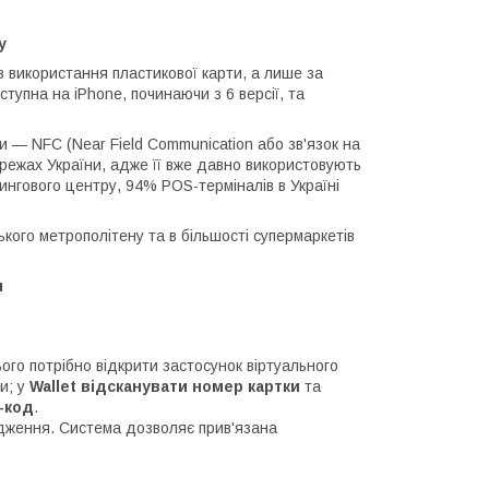
y
з використання пластикової карти, а лише за
упна на iPhone, починаючи з 6 версії, та
и — NFC (Near Field Communication або зв'язок на
ережах України, адже її вже давно використовують
ингового центру, 94% POS-терміналів в Україні
ького метрополітену та в більшості супермаркетів
я
ого потрібно відкрити
застосунок віртуального
и; у
Wallet
відсканувати номер картки
та
-код
.
рдження. Система дозволяє прив'язана