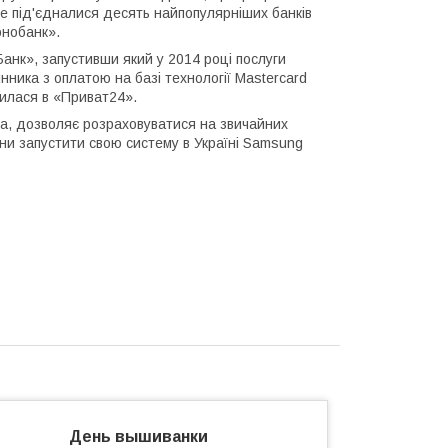
вже під'єдналися десять найпопулярніших банків
онобанк».
анк», запустивши який у 2014 році послуги
нника з оплатою на базі технології Mastercard
вилася в «Приват24».
ема, дозволяє розраховуватися на звичайних
ани запустити свою систему в Україні Samsung
День вышиванки