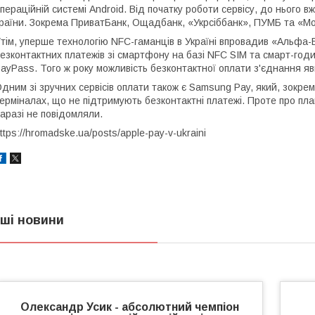
пераційній системі Android. Від початку роботи сервісу, до нього 
раїни. Зокрема ПриватБанк, Ощадбанк, «Укрсіббанк», ПУМБ та «М
тім, уперше технологію NFC-гаманців в Україні впровадив «Альфа-Б
езконтактних платежів зі смартфону на базі NFC SIM та смарт-годи
ayPass. Того ж року можливість безконтактної оплати з'єднання я
дним зі зручних сервісів оплати також є Samsung Pay, який, зокр
ерміналах, що не підтримують безконтактні платежі. Проте про пл
аразі не повідомляли.
ttps://hromadske.ua/posts/apple-pay-v-ukraini
нші новини
Олександр Усик - абсолютний чемпіон