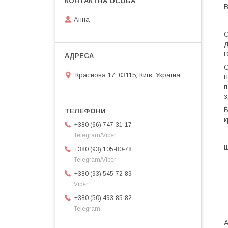
В
Анна
С
д
г
С
Краснова 17, 03115, Київ, Україна
н
п
з
Б
к
+380 (66) 747-31-17
Telegram/Viber
Щ
+380 (93) 105-80-78
Telegram/Viber
+380 (93) 545-72-89
Viber
+380 (50) 493-85-82
Telegram
А