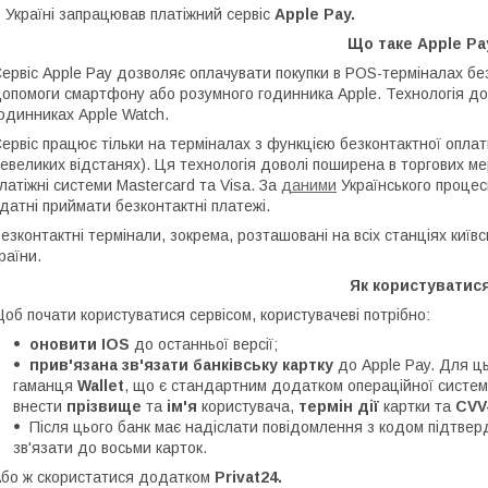
 Україні запрацював платіжний сервіс
Apple Pay.
Що таке Apple Pa
ервіс Apple Pay дозволяє оплачувати покупки в POS-терміналах бе
опомоги смартфону або розумного годинника Apple. Технологія дост
одинниках Apple Watch.
ервіс працює тільки на терміналах з функцією безконтактної оплат
евеликих відстанях). Ця технологія доволі поширена в торгових м
латіжні системи Mastercard та Visa. За
даними
Українського процес
датні приймати безконтактні платежі.
езконтактні термінали, зокрема, розташовані на всіх станціях київс
раїни.
Як користуватис
об почати користуватися сервісом, користувачеві потрібно:
оновити IOS
до останньої версії;
прив'язана зв'язати банківську картку
до Apple Pay. Для ць
гаманця
Wallet
, що є стандартним додатком операційної систем
внести
прізвище
та
ім'я
користувача,
термін дії
картки та
CVV
Після цього банк має надіслати повідомлення з кодом підтве
зв'язати до восьми карток.
бо ж скористатися додатком
Privat24.