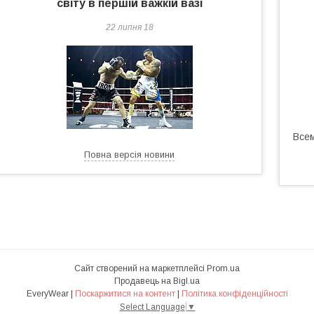
світу в першій важкій вазі
22 липня 18
Все
Повна версія новини
Сайт створений на маркетплейсі
Prom.ua
Продавець на Bigl.ua
EveryWear |
Поскаржитися на контент
|
Політика конфіденційності
Select Language
▼