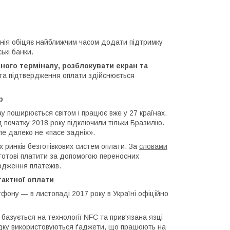
анія обіцяє найближчим часом додати підтримку
ькі банки.
ного терміналу, розблокувати екран та
я та підтвердження оплати здійснюється
р
ay поширюється світом і працює вже у 27 країнах.
 початку 2018 року підключили тільки Бразилію.
але далеко не «пасе задніх».
х ринків безготівкових систем оплати. За
словами
 готові платити за допомогою переносних
рдження платежів.
тактної оплати
фону — в листопаді 2017 року в Україні офіційно
базується на технології NFC та прив'язана язці
падку використовуються ґаджети, що працюють на