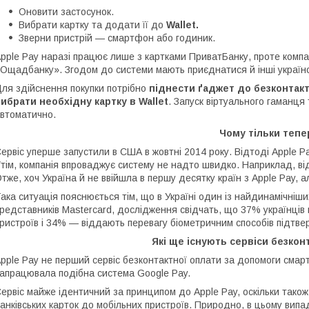
Оновити застосунок.
Вибрати картку та додати її до
Wallet.
Зверни пристрій — смартфон або годиник.
pple Pay наразі працює лише з картками ПриватБанку, проте комп
Ощадбанку». Згодом до системи мають приєднатися й інші українс
ля здійснення покупки потрібно
піднести ґаджет до безконтакт
ибрати необхідну картку в Wallet
. Запуск віртуального гаманц
втоматично.
Чому тільки тепе
ервіс уперше запустили в США в жовтні 2014 року. Відтоді Apple P
тім, компанія впроваджує систему не надто швидко. Наприклад, від
тже, хоч Україна й не ввійшла в першу десятку країн з Apple Pay, 
ака ситуація пояснюється тім, що в Україні один із найдинамічніши
редставників Mastercard, дослідження свідчать, що 37% українців
ристроїв і 34% — віддають перевагу біометричним способів підтве
Які ще існують сервіси безкон
pple Pay не перший сервіс безконтактної оплати за допомоги смарт
апрацювала подібна система Google Pay.
ервіс майже ідентичний за принципом до Apple Pay, оскільки також 
анківських карток до мобільних пристроїв. Природно, в цьому ви