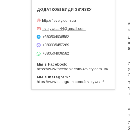
http://4every.com.ua
A
everywear44@gmail.com
«
+380504938582
Д
в
+380935457289
а
+380504938582
С
Мы в Facebook
https://www.facebook.com/4every.com.ua/
У
О
Мы в Instagram
https://www.instagram.com/4everywear/
Т
п
п
A
з
С
б